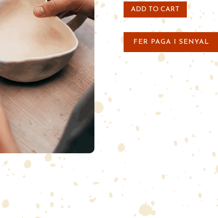
ADD TO CART
FER PAGA I SENYAL