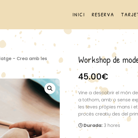
INICI
RESERVA
TARJE
Workshop de mode
atge – Crea amb les
45.00
€
Vine a descobrir el món de
a tothom, amb o sense ex
les teves pròpies mans i e
procés creatiu des del pr
🕒 Durada:
3 hores