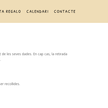
TA REGALO
CALENDARI
CONTACTE
de les seves dades. En cap cas, la retirada
.
er recollides.