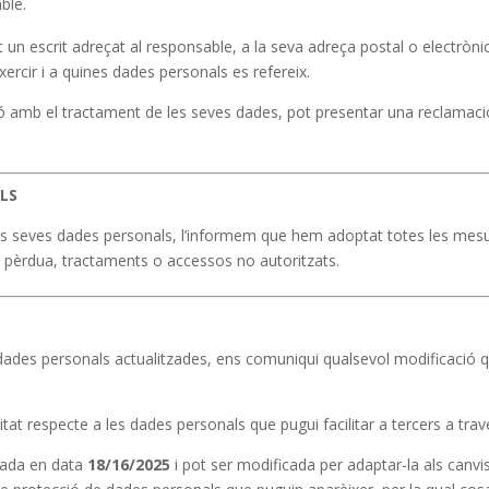
ble.
un escrit adreçat al responsable, a la seva adreça postal o electrònica
xercir i a quines dades personals es refereix.
ó amb el tractament de les seves dades, pot presentar una reclamaci
ALS
es seves dades personals, l’informem que hem adoptat totes les mesur
ió, pèrdua, tractaments o accessos no autoritzats.
dades personals actualitzades, ens comuniqui qualsevol modificació q
tat respecte a les dades personals que pugui facilitar a tercers a trav
icada en data
18/16/2025
i pot ser modificada per adaptar-la als canvi