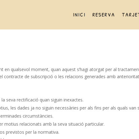
INICI
RESERVA
TARJE
nt en qualsevol moment, quan aquest s’hagi atorgat per al tractament 
l contracte de subscripció o les relacions generades amb anterioritat
o la seva rectificació quan siguin inexactes.
tius, les dades ja no siguin necessàries per als fins per als quals van s
determinades circumstàncies.
 motius relacionats amb la seva situació particular.
asos previstos per la normativa.