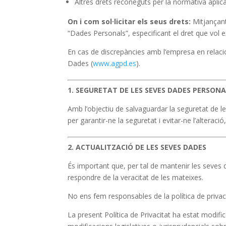
Altres drets reconeguts per la normativa aplica
On i com sol·licitar els seus drets:
Mitjançant 
“Dades Personals”, especificant el dret que vol e
En cas de discrepàncies amb l’empresa en relaci
Dades (
www.agpd.es
).
1. SEGURETAT DE LES SEVES DADES PERSON
Amb l’objectiu de salvaguardar la seguretat de l
per garantir-ne la seguretat i evitar-ne l’alterac
2. ACTUALITZACIÓ DE LES SEVES DADES
És important que, per tal de mantenir les seves 
respondre de la veracitat de les mateixes.
No ens fem responsables de la política de privaci
La present Política de Privacitat ha estat modif