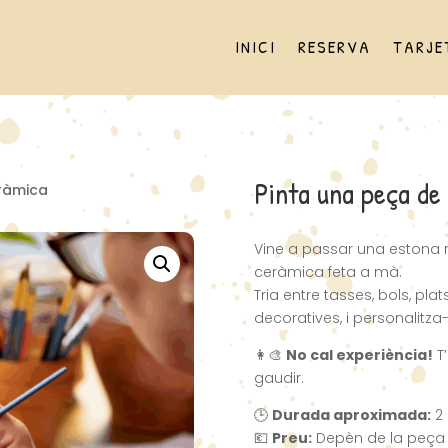
INICI
RESERVA
TARJE
Pinta una peça de
eràmica
Vine a passar una estona r
ceràmica feta a mà.
Tria entre tasses, bols, plats
decoratives, i personalitza
👩‍🎨
No cal experiència!
T
gaudir.
🕒
Durada aproximada:
2 
💶
Preu:
Depèn de la peça 