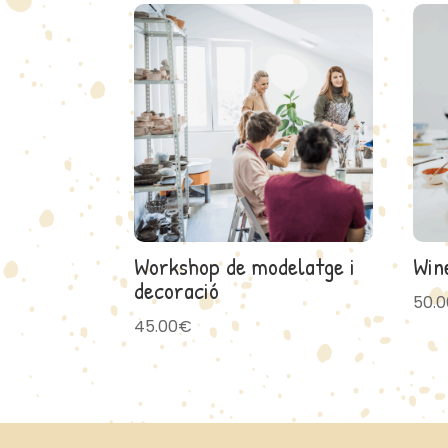
Workshop de modelatge i
Win
decoració
50.0
45.00
€