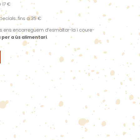
 17 €
ecials: fins a 35 €
es ens encarreguem d’esmaltar-la i coure-
 per a ús alimentari
.