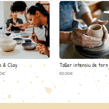
e & Clay
Taller intensiu de torn
0
€
60.00
€