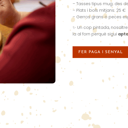
– Tasses tipus mug: des de
– Plats i bols mitjans: 25 €
– Gerros grans o peces esp
✨ Un cop pintada, nosaltr
la al forn perquè sigui
apta
FER PAGA I SENYAL