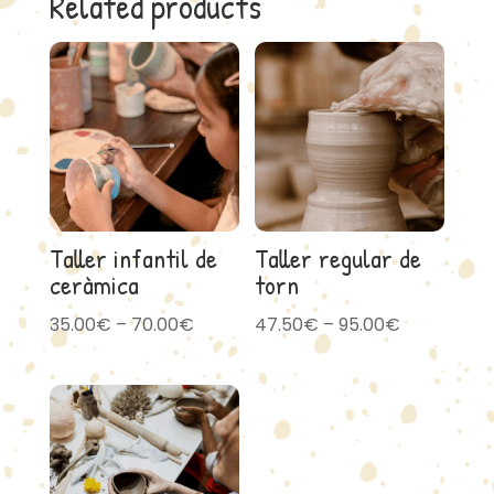
Related products
Taller infantil de
Taller regular de
ceràmica
torn
Price
Price
35.00
€
–
70.00
€
47.50
€
–
95.00
€
range:
range:
35.00€
47.50€
through
through
70.00€
95.00€