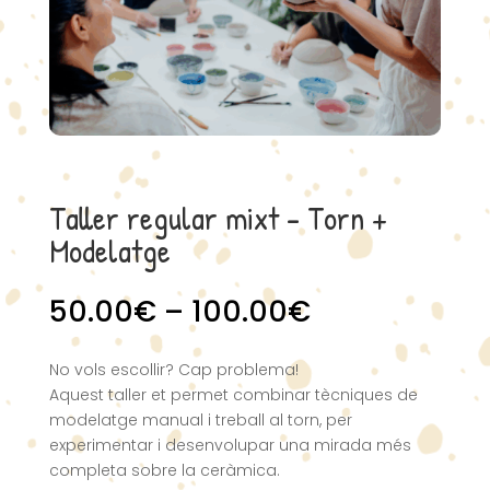
Taller regular mixt – Torn +
Modelatge
Price
50.00
€
–
100.00
€
range:
50.00€
No vols escollir? Cap problema!
through
Aquest taller et permet combinar tècniques de
100.00€
modelatge manual i treball al torn, per
experimentar i desenvolupar una mirada més
completa sobre la ceràmica.