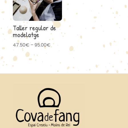
Taller regular de
modelatge
Price
47.50
€
–
95.00
€
range:
47.50€
through
95.00€