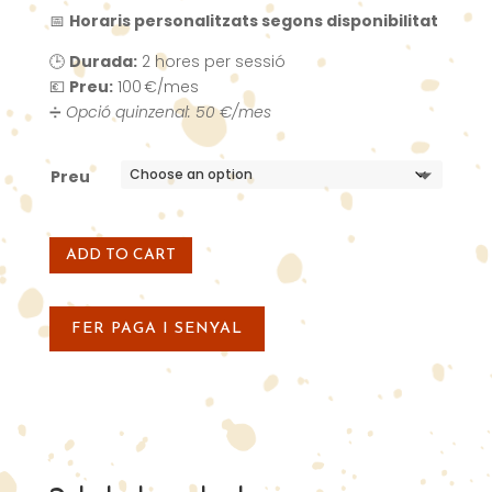
📅
Horaris personalitzats segons disponibilitat
🕒
Durada:
2 hores per sessió
💶
Preu:
100 €/mes
➗
Opció quinzenal: 50 €/mes
Preu
ADD TO CART
FER PAGA I SENYAL